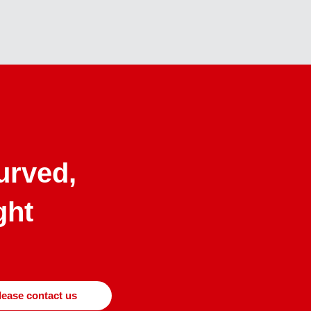
curved,
ght
lease contact us