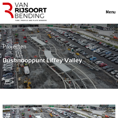
Menu
Projecten
Busknooppunt Liffey Valley