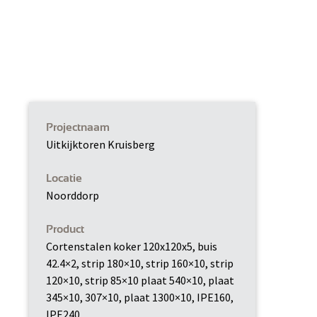
Projectnaam
Uitkijktoren Kruisberg
Locatie
Noorddorp
Product
Cortenstalen koker 120x120x5, buis
42.4×2, strip 180×10, strip 160×10, strip
120×10, strip 85×10 plaat 540×10, plaat
345×10, 307×10, plaat 1300×10, IPE160,
IPE240