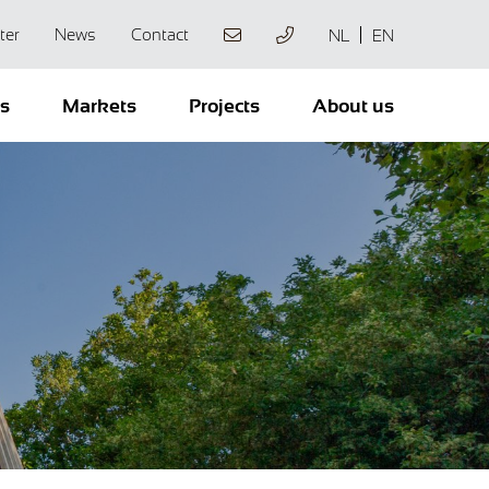
ter
News
Contact
NL
EN
ts
Markets
Projects
About us