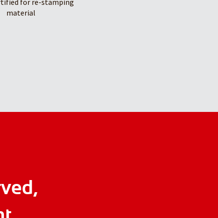
rtified for re-stamping
material
rved,
ht