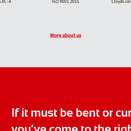
EXC-4
ISO 9001 2015
Lloyds ce
More about us
If it must be bent or cu
you’ve come to the rig