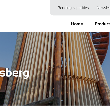
Bending capacities
Newslet
Home
Produc
isberg