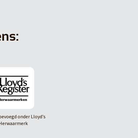
ens:
evoegd onder Lloyd's
Herwaarmerk