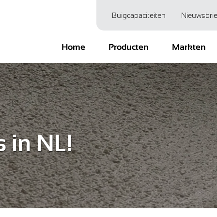
Buigcapaciteiten
Nieuwsbrie
Home
Producten
Markten
s in NL!