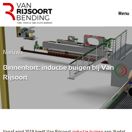
Menu
Nieuws
Binnenkort: inductie buigen bij Van
Rijsoort
Vanaf eind 2019 biedt Van Rijsoort
inductie buigen
aan. Nadat