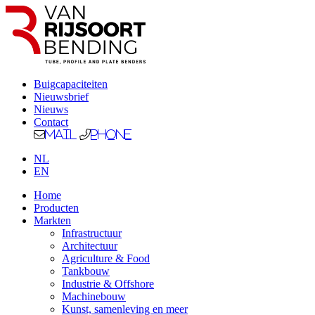
Buigcapaciteiten
Nieuwsbrief
Nieuws
Contact
Mail
Phone
NL
EN
Home
Producten
Markten
Infrastructuur
Architectuur
Agriculture & Food
Tankbouw
Industrie & Offshore
Machinebouw
Kunst, samenleving en meer