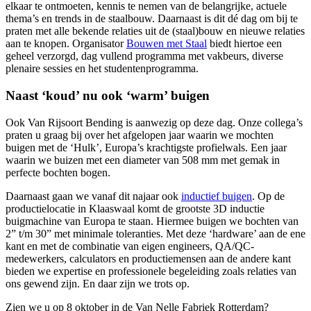
elkaar te ontmoeten, kennis te nemen van de belangrijke, actuele
thema’s en trends in de staalbouw. Daarnaast is dit dé dag om bij te
praten met alle bekende relaties uit de (staal)bouw en nieuwe relaties
aan te knopen. Organisator
Bouwen met Staal
biedt hiertoe een
geheel verzorgd, dag vullend programma met vakbeurs, diverse
plenaire sessies en het studentenprogramma.
Naast ‘koud’ nu ook ‘warm’ buigen
Ook Van Rijsoort Bending is aanwezig op deze dag. Onze collega’s
praten u graag bij over het afgelopen jaar waarin we mochten
buigen met de ‘Hulk’, Europa’s krachtigste profielwals. Een jaar
waarin we buizen met een diameter van 508 mm met gemak in
perfecte bochten bogen.
Daarnaast gaan we vanaf dit najaar ook
inductief buigen
. Op de
productielocatie in Klaaswaal komt de grootste 3D inductie
buigmachine van Europa te staan. Hiermee buigen we bochten van
2” t/m 30” met minimale toleranties. Met deze ‘hardware’ aan de ene
kant en met de combinatie van eigen engineers, QA/QC-
medewerkers, calculators en productiemensen aan de andere kant
bieden we expertise en professionele begeleiding zoals relaties van
ons gewend zijn. En daar zijn we trots op.
Zien we u op 8 oktober in de Van Nelle Fabriek Rotterdam?