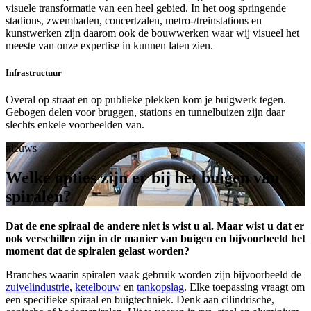
visuele transformatie van een heel gebied. In het oog springende
stadions, zwembaden, concertzalen, metro-/treinstations en
kunstwerken zijn daarom ook de bouwwerken waar wij visueel het
meeste van onze expertise in kunnen laten zien.
Infrastructuur
Overal op straat en op publieke plekken kom je buigwerk tegen.
Gebogen delen voor bruggen, stations en tunnelbuizen zijn daar
slechts enkele voorbeelden van.
nieuws
Welke opties zijn er bij het buigen van
spiralen?
Dat de ene spiraal de andere niet is wist u al. Maar wist u dat er
ook verschillen zijn in de manier van buigen en bijvoorbeeld het
moment dat de spiralen gelast worden?
Branches waarin spiralen vaak gebruik worden zijn bijvoorbeeld de
zuivelindustrie
,
ketelbouw
en
tankopslag
. Elke toepassing vraagt om
een specifieke spiraal en buigtechniek. Denk aan cilindrische,