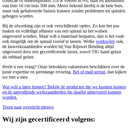
conische of bodemspiralen. Uit te voeren in rvs, staal en aluminium
van buis 16 t/m buis 508 mm. Meest bekend hierbij is de hele buis,
maar ook gehalveerde buizen kunnen zonder problemen tot spiralen
gebogen worden.
Bij de afwerking zijn er ook verschillende opties. Zo kan het pas
maken en volledige aflassen van een spiraal na het walsen
uitgevoerd worden. Maar wilt u materiaal besparen, dan is het vaak
ook mogelijk om de spiraal vooraf te lassen. Welke
werkwijze
ook,
de laswerkzaamheden worden bij Van Rijsoort Bending altijd
uitgevoerd door een gecertificeerde lasser, zowel TIG hand gelast
als orbitaal gelast.
Heeft u een vraag? Onze betrokken vakmensen beschikken over de
juiste expertise en jarenlange ervaring.
Bel of mail gerust
, dan kijken
we met u mee.
Wat wilt u laten buigen? Bekijk de producten die we kunnen buigen
en de aanvullende werkzaamheden die daarbij uitgevoerd kunnen
worden.
Terug naar overzicht nieuws
Wij zijn gecertificeerd volgens: