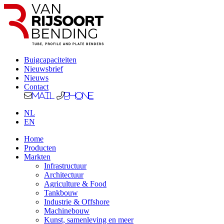
Buigcapaciteiten
Nieuwsbrief
Nieuws
Contact
Mail
Phone
NL
EN
Home
Producten
Markten
Infrastructuur
Architectuur
Agriculture & Food
Tankbouw
Industrie & Offshore
Machinebouw
Kunst, samenleving en meer