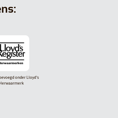
ens:
evoegd onder Lloyd's
Herwaarmerk