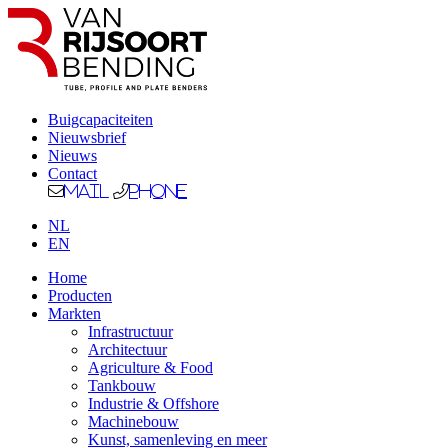
Buigcapaciteiten
Nieuwsbrief
Nieuws
Contact
Mail
Phone
NL
EN
Home
Producten
Markten
Infrastructuur
Architectuur
Agriculture & Food
Tankbouw
Industrie & Offshore
Machinebouw
Kunst, samenleving en meer