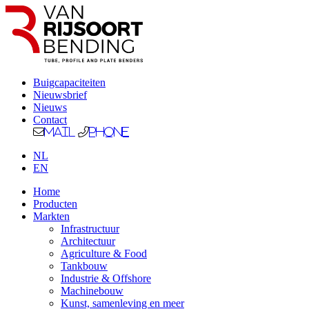
Buigcapaciteiten
Nieuwsbrief
Nieuws
Contact
Mail
Phone
NL
EN
Home
Producten
Markten
Infrastructuur
Architectuur
Agriculture & Food
Tankbouw
Industrie & Offshore
Machinebouw
Kunst, samenleving en meer