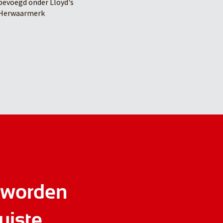
evoegd onder Lloyd's
Herwaarmerk
 worden
uiste