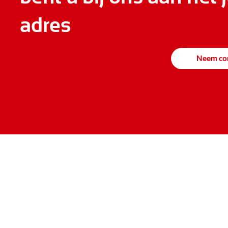
adres
Neem con