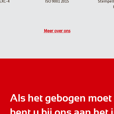
EXC-4
ISO 9001 2015
Stempelb
Meer over ons
Als het gebogen moet
bent u bij ons aan het j