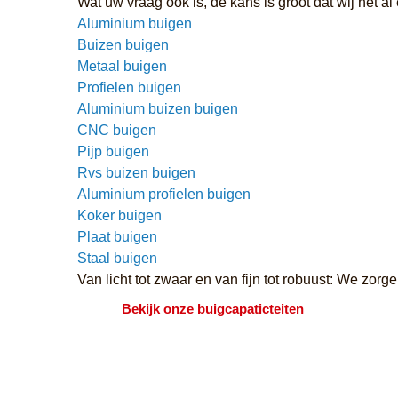
Wat uw vraag ook is, de kans is groot dat wij het
Aluminium buigen
Buizen buigen
Metaal buigen
Profielen buigen
Aluminium buizen buigen
CNC buigen
Pijp buigen
Rvs buizen buigen
Aluminium profielen buigen
Koker buigen
Plaat buigen
Staal buigen
Van licht tot zwaar en van fijn tot robuust: We zorg
Bekijk onze buigcapaticteiten