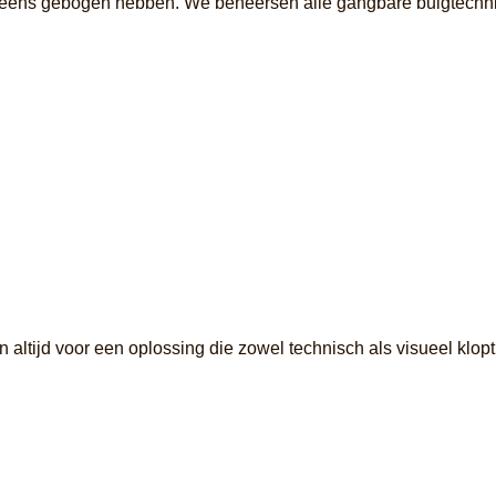
 al eens gebogen hebben. We beheersen alle gangbare buigtechni
en altijd voor een oplossing die zowel technisch als visueel klopt