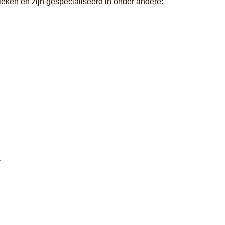
eken en zijn gespecialiseerd in onder andere:
.