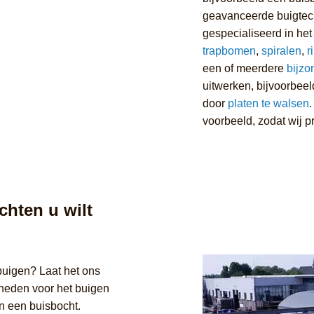
geavanceerde buigtechn
gespecialiseerd in he
trapbomen
,
spiralen
,
r
een of meerdere
bijzo
uitwerken, bijvoorbeel
door
platen te walsen
voorbeeld, zodat wij p
chten u wilt
buigen? Laat het ons
kheden voor het buigen
n een buisbocht.